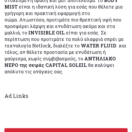
στοχευμένη δράση και ματ αποτέλεσμα. Το
BODY
MIST
είναι η ιδανική λύση για εσάς που θέλετε μια
γρήγορη και πρακτική εφαρμογή στο
σώμα. Αν,ωστόσο, προτιμάτε πιο θρεπτική υφή που
προσφέρει λάμψη και ενυδάτωση ακόμα και στα
μαλλιά, το
INVISIBLE OIL
είναι για εσάς. Σε
περίπτωση που προτιμάτε τα πολύ ελαφριά σπρέι με
τεχνολογία Netlock, διαλέξτε το
WATER FLUID
. και
τέλος, αν θέλετε προστασία με ενυδάτωση ή
μαύρισμα, χωρίς συμβιβασμούς, το
ΑΝΤΗΛΙΑΚΟ
ΝΕΡΟ της σειράς CAPITAL SOLEIL
θα καλύψει
απόλυτα τις ανάγκες σας.
Ad Links