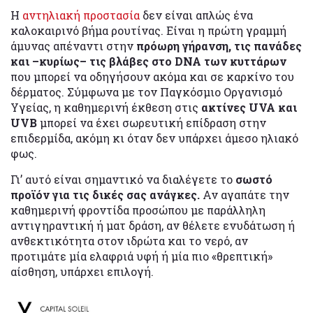
Η
αντηλιακή προστασία
δεν είναι απλώς ένα
καλοκαιρινό βήμα ρουτίνας. Είναι η πρώτη γραμμή
άμυνας απέναντι στην
πρόωρη γήρανση, τις πανάδες
και –κυρίως– τις βλάβες στο DNA των κυττάρων
που μπορεί να οδηγήσουν ακόμα και σε καρκίνο του
δέρματος. Σύμφωνα με τον Παγκόσμιο Οργανισμό
Υγείας, η καθημερινή έκθεση στις
ακτίνες UVA και
UVB
μπορεί να έχει σωρευτική επίδραση στην
επιδερμίδα, ακόμη κι όταν δεν υπάρχει άμεσο ηλιακό
φως.
Γι’ αυτό είναι σημαντικό να διαλέγετε το
σωστό
προϊόν για τις δικές σας ανάγκες.
Αν αγαπάτε την
καθημερινή φροντίδα προσώπου με παράλληλη
αντιγηραντική ή ματ δράση, αν θέλετε ενυδάτωση ή
ανθεκτικότητα στον ιδρώτα και το νερό, αν
προτιμάτε μία ελαφριά υφή ή μία πιο «θρεπτική»
αίσθηση, υπάρχει επιλογή.