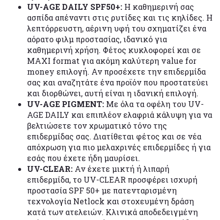
UV-AGE DAILY SPF50+:
Η καθημερινή σας
ασπίδα απέναντι στις ρυτίδες και τις κηλίδες. Η
λεπτόρρευστη, αέρινη υφή του σχηματίζει ένα
αόρατο φιλμ προστασίας, ιδανικό για
καθημερινή χρήση. Φέτος κυκλοφορεί και σε
MAXI format για ακόμη καλύτερη value for
money επιλογή. Αν προσέχετε την επιδερμίδα
σας και αναζητάτε ένα προϊόν που προστατεύει
και διορθώνει, αυτή είναι η ιδανική επιλογή.
UV-AGE PIGMENT:
Με όλα τα οφέλη του UV-
AGE DAILY και επιπλέον ελαφριά κάλυψη για να
βελτιώσετε τον χρωματικό τόνο της
επιδερμίδας σας. Διατίθεται φέτος και σε νέα
απόχρωση για πιο μελαχρινές επιδερμίδες ή για
εσάς που έχετε ήδη μαυρίσει.
UV-CLEAR:
Αν έχετε μικτή ή λιπαρή
επιδερμίδα, το UV-CLEAR προσφέρει ισχυρή
προστασία SPF 50+ με πατενταρισμένη
τεχνολογία Netlock και στοχευμένη δράση
κατά των ατελειών. Κλινικά αποδεδειγμένη