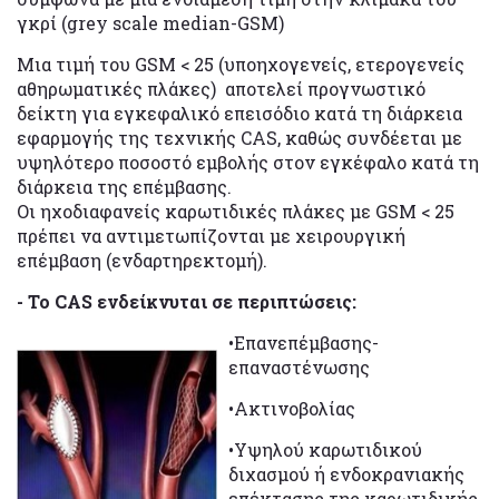
γκρί (grey scale median-GSM)
Μια τιμή του GSM < 25 (υποηχογενείς, ετερογενείς
αθηρωματικές πλάκες) αποτελεί προγνωστικό
δείκτη για εγκεφαλικό επεισόδιο κατά τη διάρκεια
εφαρμογής της τεχνικής CAS, καθώς συνδέεται με
υψηλότερο ποσοστό εμβολής στον εγκέφαλο κατά τη
διάρκεια της επέμβασης.
Οι ηχοδιαφανείς καρωτιδικές πλάκες με GSM < 25
πρέπει να αντιμετωπίζονται με χειρουργική
επέμβαση (ενδαρτηρεκτομή).
- Το CAS ενδείκνυται σε περιπτώσεις:
•Επανεπέμβασης-
επαναστένωσης
•Ακτινοβολίας
•Υψηλού καρωτιδικού
διχασμού ή ενδοκρανιακής
επέκτασης της καρωτιδικής