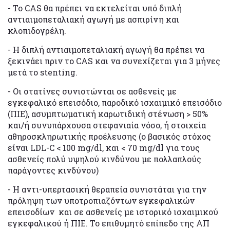
- Το CAS θα πρέπει να εκτελείται υπό διπλή
αντιαιμοπεταλιακή αγωγή με ασπιρίνη και
κλοπιδογρέλη.
- Η διπλή αντιαιμοπεταλιακή αγωγή θα πρέπει να
ξεκινάει πριν το CAS και να συνεχίζεται για 3 μήνες
μετά το stenting.
- Οι στατίνες συνιστώνται σε ασθενείς με
εγκεφαλικό επεισόδιο, παροδικό ισχαιμικό επεισόδιο
(ΠΙΕ), ασυμπτωματική καρωτιδική στένωση > 50%
και/ή συνυπάρχουσα στεφανιαία νόσο, ή στοιχεία
αθηροσκληρωτικής προέλευσης (ο βασικός στόχος
είναι LDL-C < 100 mg/dl, και < 70 mg/dl για τους
ασθενείς πολύ υψηλού κινδύνου με πολλαπλούς
παράγοντες κινδύνου)
- Η αντι-υπερτασική θεραπεία συνιστάται για την
πρόληψη των υποτροπιαζόντων εγκεφαλικών
επεισοδίων και σε ασθενείς με ιστορικό ισχαιμικού
εγκεφαλικού ή ΠΙΕ. Το επιθυμητό επίπεδο της ΑΠ