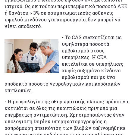
ιατρικά. Ως εκ τούτου περιεπεμβατικό ποσοστό ΑΕΕ
ή θανάτου > 3% σε ασυμπτωματικούς ασθενείς
υψηλού κινδύνου για χειρουργείο, δεν μπορεί να
γίνει αποδεκτό.
- Το CAS συσχετίζεται με
υψηλότερα ποσοστά
εμβολισμού στους
υπερήλικες. Η CEA
εκτελείται σε υπερήλικες
χωρίς αυξημένο κίνδυνο
εμβολισμού και με ένα
αποδεκτό ποσοστό νευρολογικών και καρδιακών
επιπλοκών.
- Η μορφολογία της αθηρωματικής πλάκας πρέπει να
εκτιμάται σε όλες τις περιπτώσεις πριν από μια
επεμβατική αντιμετώπιση. Χρησιμοποιώντας έναν
υπολογιστή Duplex υπερηχοτομογραφίας η
ασπρόμαυρη απεικόνιση των βλαβών ταξινομήθηκε
σύμφωνα με μία ενδιάμεση τιμή στην κλίμακα του