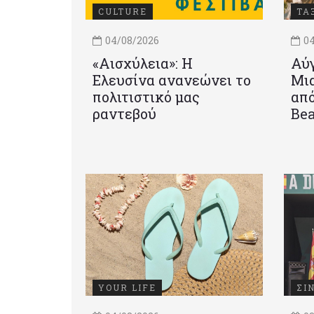
CULTURE
ΤΑ
04/08/2026
04
«Αισχύλεια»: Η
Αύγ
Ελευσίνα ανανεώνει το
Μια
πολιτιστικό μας
από
ραντεβού
Be
YOUR LIFE
ΣΙ