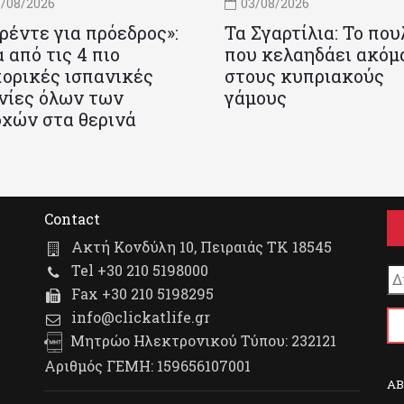
/08/2026
03/08/2026
ρέντε για πρόεδρος»:
Τα Σγαρτίλια: Το που
 από τις 4 πιο
που κελαηδάει ακόμ
ορικές ισπανικές
στους κυπριακούς
νίες όλων των
γάμους
χών στα θερινά
Contact
Ακτή Κονδύλη 10, Πειραιάς ΤΚ 18545
Tel +30 210 5198000
Fax +30 210 5198295
info@clickatlife.gr
Μητρώο Ηλεκτρονικού Τύπου: 232121
Αριθμός ΓΕΜΗ: 159656107001
A