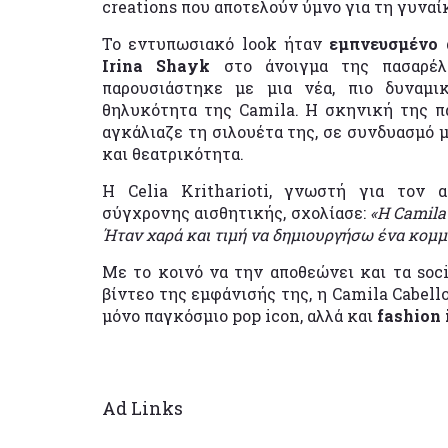
creations που αποτελούν ύμνο για τη γυναί
Το εντυπωσιακό look ήταν
εμπνευσμένο 
Irina Shayk
στο άνοιγμα της πασαρέλ
παρουσιάστηκε με μια νέα, πιο δυναμι
θηλυκότητα της Camila. Η σκηνική της π
αγκάλιαζε τη σιλουέτα της, σε συνδυασμό 
και θεατρικότητα.
Η Celia Kritharioti, γνωστή για τον 
σύγχρονης αισθητικής, σχολίασε:
«Η Camila
Ήταν χαρά και τιμή να δημιουργήσω ένα κομμά
Με το κοινό να την αποθεώνει και τα soc
βίντεο της εμφάνισής της, η Camila Cabell
μόνο παγκόσμιο pop icon, αλλά και
fashion 
Ad Links