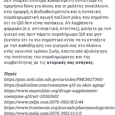
Δεν υπάρχει επίσημα καθορισμένη συνιστώμενη
ημερήσια δόση για όλους και οι μελέτες ποικίλλουν,
ενώ ημορφή, η βιοδιαθεσιμότητα και η συνολική
συμπληρωματική αγωγή παίζουν ρόλο, που σημαίνει
ότι το Q10 δεν είναι πανάκεια. Αν λαμβάνετε
φάρμακα (π.χ. αντιπηκτικά, στατίνες), μιλήστε με τον
γιατρό σας πριν πάρετε συμπλήρωμα Q10 και μην
ξεχνάτε ότι το πιο σημαντικό είναι να το εντάξετε
με την καθοδήγηση του γιατρού σας στο πλαίσιο
ενός υγιεινού τρόπου ζωής, έπειτα από αξιολόγηση
της ποιότητας του συμπληρώματος και της
συμβατότητας με τις
ατομικές σας ανάγκες.
Πηγές
https://pmc.ncbi.nlm.nih.gov/articles/PMC6627360/
https://jcadonline.com/coenzyme-q10-in-skin-aging/
https://www.mayoclinic.org/drugs-supplements-
coenzyme-q10/art-20362602
https://www.mdpi.com/2076-3921/8/2/44
https://www.frontiersin.org/journals/pharmacology/articl
https://www.mdpi.com/2076-3921/11/1/2