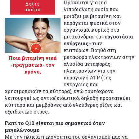
Πρόκειται για μια
Δείτε
λιποδιαλυτή ουσία που
ακόμα
μοιάζει με βιταμίνη και
παράγεται φυσικά στον
οργανισμό, κυρίως στα
μιτοχόνδρια, τα
«εργοστάσια
ενέργειας»
των
κυττάρων. Βοηθά στη
μεταφορά ηλεκτρονίων στην
Ποια βιταμίνη νικά
αλυσίδα μεταφοράς
-πραγματικά- τον
ηλεκτρονίων για την
χρόνο;
παραγωγή ATP (της
ενέργειας που
χρησιμοποιούν τα κύτταρα), ενώ ταυτόχρονα
λειτουργεί ως αντιοξειδωτικό, δηλαδή προστατεύει
κύτταρα και μεμβράνες από ελεύθερες ρίζες και
οξειδωτικό στρες.
Γιατί το Q10 γίνεται πιο σημαντικό όταν
μεγαλώνουμε
Με την ηλικία η ικανότητα του οργανισμού μας να