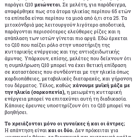
παράγει Q10
μειώνεται.
Σε μελέτη, για παράδειγμα,
αναφέρθηκε πως στα άτομα ηλικίας περίπου 65 ετών
τα επίπεδα είναι περίπου τα μισά από ό,τι στα 25. Τα
μιτοχόνδριά μας λειτουργούν λιγότερο αποδοτικά,
παράγονται περισσότερες ελεύθερες ρίζες και η
ανάπλαση των ιστών γίνεται πιο αργά. Εδώ έρχεται
το Q10 που παίζει ρόλο στην υποστήριξη της
κυτταρικής ενέργειας και της αντιοξειδωτικής
άμυνας. Υπάρχουν, επίσης, μελέτες που δείχνουν ότι
η συμπλήρωση Q10 μπορεί να έχει θετική επίδραση
σε καταστάσεις που συνδέονται με την ηλικία όπως
καρδιοπάθειες, μεταβολικές διαταραχές, και γήρανση
του δέρματος. Τέλος, καθώς
χάνουμε μυϊκή μάζα με
την ηλικία (σαρκοπενία),
η μειωμένη κυτταρική
ενέργεια μπορεί να επιταχύνει αυτή τη διαδικασία.
Κάποιες έρευνες υποστηρίζουν ότι το Q10 μπορεί να
βοηθήσει.
Το χρειάζονται μόνο οι γυναίκες ή και οι άντρες;
Η απάντηση είναι
και οι δύο.
Δεν πρόκειται για
«γυναικείο θέμα», τα βιοχημικά και κυτταρικά οφέλη