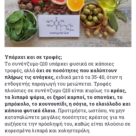
Υπάρχει και σε τροφές;
Tο συνένζυμο Q10 υπάρχει φυσικά σε κάποιες
τροφές, αλλά
όχι σε ποσότητες που καλύπτουν
πλήρως τις ανάγκες,
ειδικά μετά τα 35-40, όταν η
ενδογενής παραγωγή του μειώνεται. Τροφές
πλούσιες σε συνένζυμο Q10 είναι κυρίως το
κρέας,
τα λιπαρά ψάρια, οι ξηροί καρποί, το σπανάκι, το
μπρόκολο, το κουνουπίδι, η σόγια, το ελαιόλαδο και
κάποια φυτικά έλαια.
Προτιμήστε, ωστόσο, να μην
καταναλώνετε μεγάλες ποσότητες κρέατος για να
αυξήσετε την πρόσληψή του, καθώς είναι πλούσιο σε
κορεσμένα λιπαρά και χοληστερόλη.