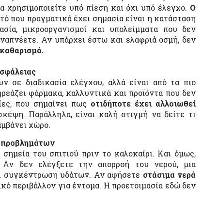
τα χρησιμοποιείτε υπό πίεση και όχι υπό έλεγχο.
Ο
υτό που πραγματικά έχει σημασία είναι η κατάσταση
σία, μικροοργανισμοί και υπολείμματα που δεν
ναπνέετε. Αν υπάρχει έστω και ελαφριά οσμή, δεν
 καθαρισμό.
ασφάλειας
ν σε διαδικασία ελέγχου, αλλά είναι από τα πιο
ηρεάζει φάρμακα, καλλυντικά και προϊόντα που δεν
ίες, που σημαίνει πως
οτιδήποτε έχει αλλοιωθεί
κέψη. Παράλληλα, είναι καλή στιγμή να δείτε τι
αμβάνει χώρο.
ή προβλημάτων
 σημεία του σπιτιού πριν το καλοκαίρι. Και όμως,
. Αν δεν ελέγξετε την απορροή του νερού, μια
ει συγκέντρωση υδάτων. Αν αφήσετε
στάσιμα νερά
ικό περιβάλλον για έντομα. Η προετοιμασία εδώ δεν