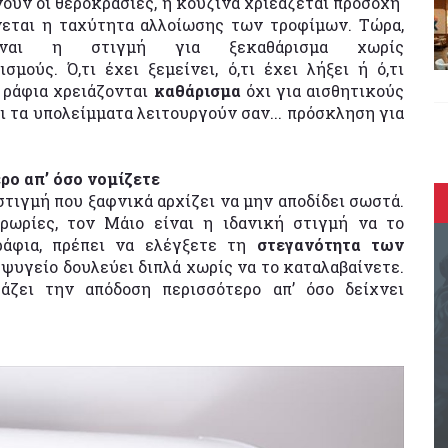
ουν οι θεροκρασιες, η κουζίνα χριεάζεται προσοχή ​
εται η ταχύτητα αλλοίωσης των τροφίμων. Τώρα,
είναι η στιγμή για ξεκαθάρισμα χωρίς
σμούς. Ό,τι έχει ξεμείνει, ό,τι έχει λήξει ή ό,τι
 ράφια χρειάζονται
καθάρισμα
όχι για αισθητικούς
αι τα υπολείμματα λειτουργούν σαν... πρόσκληση για
ρο απ’ όσο νομίζετε
τιγμή που ξαφνικά αρχίζει να μην αποδίδει σωστά.
ερωρίες, τον Μάιο είναι η ιδανική στιγμή να το
ράφια, πρέπει να ελέγξετε τη
στεγανότητα των
 ψυγείο δουλεύει διπλά χωρίς να το καταλαβαίνετε.
άζει την απόδοση περισσότερο απ’ όσο δείχνει