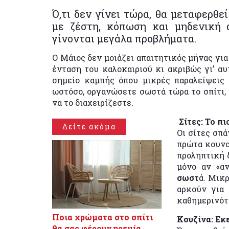
Ό,τι δεν γίνει τώρα, θα μεταφερθε
με ζέστη, κόπωση και μηδενική 
γίνονται μεγάλα προβλήματα.
Ο Μάιος δεν μοιάζει απαιτητικός μήνας για
ένταση του καλοκαιριού κι ακριβώς γι’ αυ
σημείο καμπής όπου μικρές παραλείψεις 
ωστόσο, οργανώσετε σωστά τώρα το σπίτι, τ
να το διαχειρίζεστε.
Σίτες: Το π
Δείτε ακόμα
Οι σίτες σπ
πρώτα κουνού
προληπτική δ
μόνο αν «α
σωστ
ά. Μικ
αρκούν για 
καθημερινότ
Ποια χρώματα στο σπίτι
Κουζίνα: Εκε
θα σας φέρουν ηρεμία