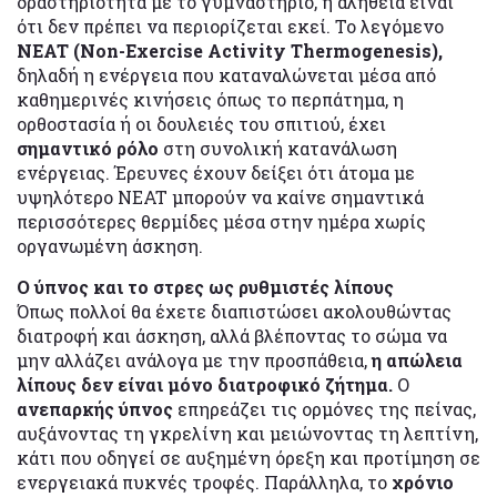
δραστηριότητα με το γυμναστήριο, η αλήθεια είναι
ότι δεν πρέπει να περιορίζεται εκεί. Το λεγόμενο
NEAT (Non-Exercise Activity Thermogenesis),
δηλαδή η ενέργεια που καταναλώνεται μέσα από
καθημερινές κινήσεις όπως το περπάτημα, η
ορθοστασία ή οι δουλειές του σπιτιού, έχει
σημαντικό ρόλο
στη συνολική κατανάλωση
ενέργειας. Έρευνες έχουν δείξει ότι άτομα με
υψηλότερο NEAT μπορούν να καίνε σημαντικά
περισσότερες θερμίδες μέσα στην ημέρα χωρίς
οργανωμένη άσκηση.
Ο ύπνος και το στρες ως ρυθμιστές λίπους
Όπως πολλοί θα έχετε διαπιστώσει ακολουθώντας
διατροφή και άσκηση, αλλά βλέποντας το σώμα να
μην αλλάζει ανάλογα με την προσπάθεια,
η απώλεια
λίπους δεν είναι μόνο διατροφικό ζήτημα.
Ο
ανεπαρκής ύπνος
επηρεάζει τις ορμόνες της πείνας,
αυξάνοντας τη γκρελίνη και μειώνοντας τη λεπτίνη,
κάτι που οδηγεί σε αυξημένη όρεξη και προτίμηση σε
ενεργειακά πυκνές τροφές. Παράλληλα, το
χρόνιο