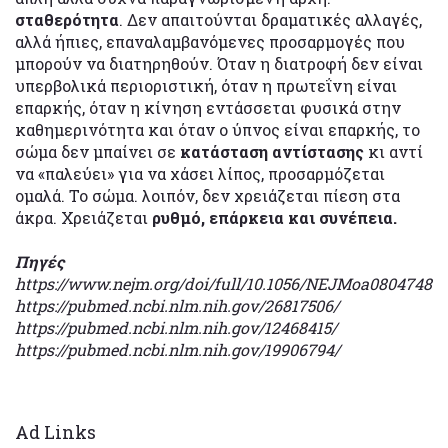
σταθερότητα
. Δεν απαιτούνται δραματικές αλλαγές,
αλλά ήπιες, επαναλαμβανόμενες προσαρμογές που
μπορούν να διατηρηθούν. Όταν η διατροφή δεν είναι
υπερβολικά περιοριστική, όταν η πρωτεΐνη είναι
επαρκής, όταν η κίνηση εντάσσεται φυσικά στην
καθημερινότητα και όταν ο ύπνος είναι επαρκής, το
σώμα δεν μπαίνει σε
κατάσταση αντίστασης
κι αντί
να «παλεύει» για να χάσει λίπος, προσαρμόζεται
ομαλά. Το σώμα. λοιπόν, δεν χρειάζεται πίεση στα
άκρα. Χρειάζεται
ρυθμό, επάρκεια και συνέπεια.
Πηγές
https://www.nejm.org/doi/full/10.1056/NEJMoa0804748
https://pubmed.ncbi.nlm.nih.gov/26817506/
https://pubmed.ncbi.nlm.nih.gov/12468415/
https://pubmed.ncbi.nlm.nih.gov/19906794/
Ad Links