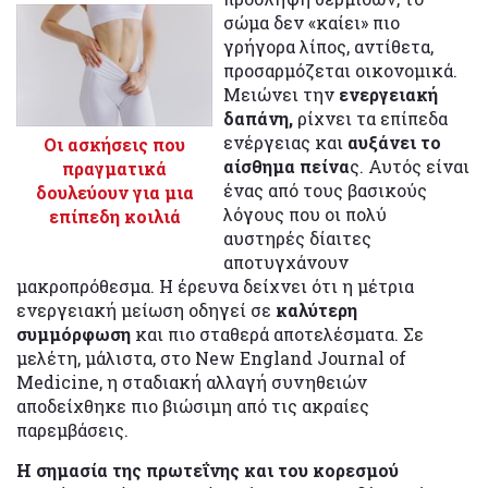
σώμα δεν «καίει» πιο
γρήγορα λίπος, αντίθετα,
προσαρμόζεται οικονομικά.
Μειώνει την
ενεργειακή
δαπάνη,
ρίχνει τα επίπεδα
ενέργειας και
αυξάνει το
Οι ασκήσεις που
αίσθημα πείνα
ς. Αυτός είναι
πραγματικά
ένας από τους βασικούς
δουλεύουν για μια
λόγους που οι πολύ
επίπεδη κοιλιά
αυστηρές δίαιτες
αποτυγχάνουν
μακροπρόθεσμα. Η έρευνα δείχνει ότι η μέτρια
ενεργειακή μείωση οδηγεί σε
καλύτερη
συμμόρφωση
και πιο σταθερά αποτελέσματα. Σε
μελέτη, μάλιστα, στο New England Journal of
Medicine, η σταδιακή αλλαγή συνηθειών
αποδείχθηκε πιο βιώσιμη από τις ακραίες
παρεμβάσεις.
Η σημασία της πρωτεΐνης και του κορεσμού