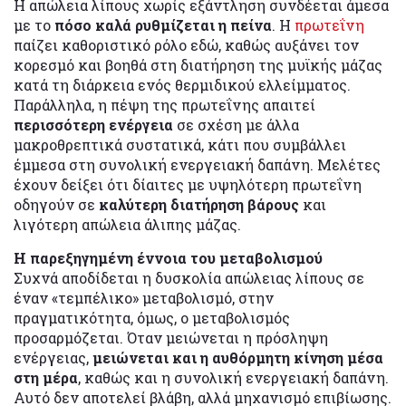
Η απώλεια λίπους χωρίς εξάντληση συνδέεται άμεσα
με το
πόσο καλά ρυθμίζεται η πείνα
. Η
πρωτεΐνη
παίζει καθοριστικό ρόλο εδώ, καθώς αυξάνει τον
κορεσμό και βοηθά στη διατήρηση της μυϊκής μάζας
κατά τη διάρκεια ενός θερμιδικού ελλείμματος.
Παράλληλα, η πέψη της πρωτεΐνης απαιτεί
περισσότερη ενέργεια
σε σχέση με άλλα
μακροθρεπτικά συστατικά, κάτι που συμβάλλει
έμμεσα στη συνολική ενεργειακή δαπάνη. Μελέτες
έχουν δείξει ότι δίαιτες με υψηλότερη πρωτεΐνη
οδηγούν σε
καλύτερη διατήρηση βάρους
και
λιγότερη απώλεια άλιπης μάζας.
Η παρεξηγημένη έννοια του μεταβολισμού
Συχνά αποδίδεται η δυσκολία απώλειας λίπους σε
έναν «τεμπέλικο» μεταβολισμό, στην
πραγματικότητα, όμως, ο μεταβολισμός
προσαρμόζεται. Όταν μειώνεται η πρόσληψη
ενέργειας,
μειώνεται και η αυθόρμητη κίνηση μέσα
στη μέρα
, καθώς και η συνολική ενεργειακή δαπάνη.
Αυτό δεν αποτελεί βλάβη, αλλά μηχανισμό επιβίωσης.