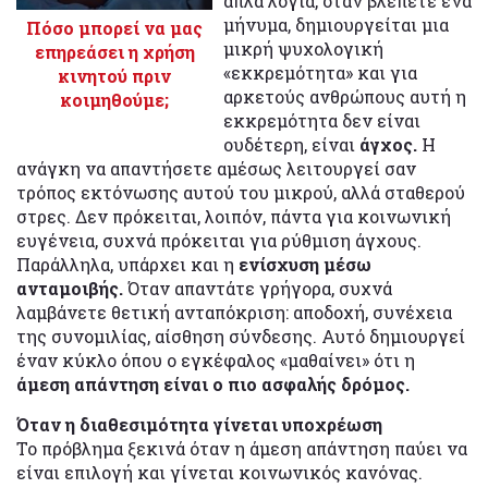
απλά λόγια, όταν βλέπετε ένα
μήνυμα, δημιουργείται μια
Πόσο μπορεί να μας
μικρή ψυχολογική
επηρεάσει η χρήση
«εκκρεμότητα» και για
κινητού πριν
αρκετούς ανθρώπους αυτή η
κοιμηθούμε;
εκκρεμότητα δεν είναι
ουδέτερη, είναι
άγχος.
Η
ανάγκη να απαντήσετε αμέσως λειτουργεί σαν
τρόπος εκτόνωσης αυτού του μικρού, αλλά σταθερού
στρες. Δεν πρόκειται, λοιπόν, πάντα για κοινωνική
ευγένεια, συχνά πρόκειται για ρύθμιση άγχους.
Παράλληλα, υπάρχει και η
ενίσχυση μέσω
ανταμοιβής.
Όταν απαντάτε γρήγορα, συχνά
λαμβάνετε θετική ανταπόκριση: αποδοχή, συνέχεια
της συνομιλίας, αίσθηση σύνδεσης. Αυτό δημιουργεί
έναν κύκλο όπου ο εγκέφαλος «μαθαίνει» ότι η
άμεση απάντηση είναι ο πιο ασφαλής δρόμος.
Όταν η διαθεσιμότητα γίνεται υποχρέωση
Το πρόβλημα ξεκινά όταν η άμεση απάντηση παύει να
είναι επιλογή και γίνεται κοινωνικός κανόνας.