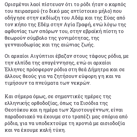
Ορισμένοι λαοί πίστευαν ότι το ρόδι ήταν ο καρπός
του πειρασμού (το δικό μας αντίστοιχο μήλο) που
οδήγησε στην εκδίωξη του Αδάμ και της Εύας από
τον κήπο της Εδέμ στην Αγία Γραφή, ενώ λόγω της
αφθονίας των σπόρων του, στην εβραϊκή πίστη το
θεωρούν σύμβολο της γονιμότητας, της
γενναιοδωρίας και της αιώνιας ζωής.
Οι αρχαίοι Αιγύπτιοι έβαζαν στους τάφους ρόδια, με
την ελπίδα της αναγέννησης, ενώ οι αρχαίοι
Έλληνες πρόσφεραν ρόδια στη θεά Δήμητρα και σε
άλλους θεούς για να ζητήσουν εύφορη γη και να
τιμήσουν τα πνεύματα των νεκρών.
Και σήμερα όμως, σε σημαντικές ημέρες της
ελληνικής ορθοδοξίας, όπως τα Εισόδια της
Θεοτόκου και η ημέρα των Χριστουγέννων, είναι
παραδοσιακό να έχουμε στο τραπέζι μας σπόρια από
ρόδια, για να υποδεχτούμε τη χρονιά με αισιοδοξία
και να έχουμε καλή τύχη.