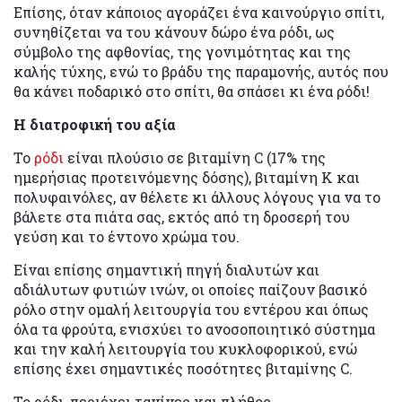
Επίσης, όταν κάποιος αγοράζει ένα καινούργιο σπίτι,
συνηθίζεται να του κάνουν δώρο ένα ρόδι, ως
σύμβολο της αφθονίας, της γονιμότητας και της
καλής τύχης, ενώ το βράδυ της παραμονής, αυτός που
θα κάνει ποδαρικό στο σπίτι, θα σπάσει κι ένα ρόδι!
Η διατροφική του αξία
Το
ρόδι
είναι πλούσιο σε βιταμίνη C (17% της
ημερήσιας προτεινόμενης δόσης), βιταμίνη Κ και
πολυφαινόλες, αν θέλετε κι άλλους λόγους για να το
βάλετε στα πιάτα σας, εκτός από τη δροσερή του
γεύση και το έντονο χρώμα του.
Είναι επίσης σημαντική πηγή διαλυτών και
αδιάλυτων φυτιών ινών, οι οποίες παίζουν βασικό
ρόλο στην ομαλή λειτουργία του εντέρου και όπως
όλα τα φρούτα, ενισχύει το ανοσοποιητικό σύστημα
και την καλή λειτουργία του κυκλοφορικού, ενώ
επίσης έχει σημαντικές ποσότητες βιταμίνης C.
Το ρόδι, περιέχει τανίνες και πλήθος