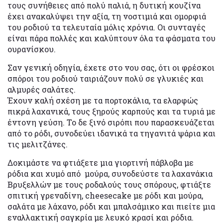
τους συνήθειες από πολύ παλιά, η δυτική κουζίνα
έχει ανακαλύψει την αξία, τη νοστιμιά και ομορφιά
του ροδιού τα τελευταία μόλις χρόνια. Οι συνταγές
είναι πάρα πολλές και καλύπτουν όλα τα φάσματα του
ουρανίσκου.
Σαν γενική οδηγία, έχετε στο νου σας, ότι οι φρέσκοι
σπόροι του ροδιού ταιριάζουν πολύ σε γλυκιές και
αλμυρές σαλάτες.
Έχουν καλή σχέση με τα πορτοκάλια, τα ελαρφώς
πικρά λαχανικά, τους ξηρούς καρπούς και τα τυριά με
έντονη γεύση. Το δε ξινό σιρόπι που παρασκευάζεται
από το ρόδι, συνοδεύει ιδανικά τα τηγανιτά ψάρια και
τις μελιτζάνες.
Δοκιμάστε να φτιάξετε μια γιορτινή πάβλοβα με
ρόδια και χυμό από μούρα, συνοδεύστε τα λαχανάκια
Βρυξελλών με τους ροδαλούς τους σπόρους, φτιάξτε
σπιτική γρεναδίνη, cheesecake με ρόδι και μούρα,
σαλάτα με λάχανο, ρόδι και μπαλσάμικο και πιείτε μια
εναλλακτική σαγκρία με λευκό κρασί και ρόδια.