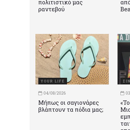
πολιτιστικό μας
από
ραντεβού
Be
YOUR LIFE
ΣΙ
04/08/2026
03
Μήπως οι σαγιονάρες
«Το
βλάπτουν τα πόδια μας;
Mια
εμπ
ται