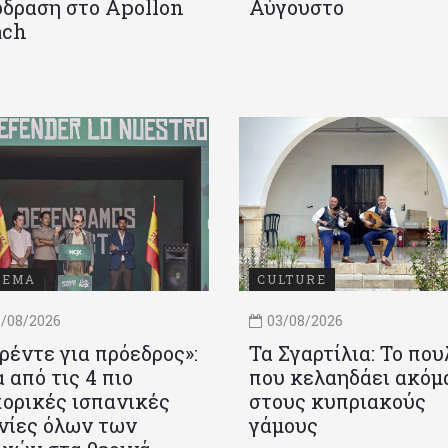
δραση στο Apollon
Αύγουστο
ach
ΝΕΜΑ
CULTURE
/08/2026
03/08/2026
ρέντε για πρόεδρος»:
Τα Σγαρτίλια: Το που
 από τις 4 πιο
που κελαηδάει ακόμ
ορικές ισπανικές
στους κυπριακούς
νίες όλων των
γάμους