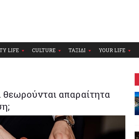
TY LIFE
CULTURE
ΤΑΞΙΔΙ
YOUR LIFE
α θεωρούνται απαραίτητα
ση;