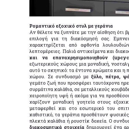
Ρομαντικό εξοχικό στυλ με γεράνια
Αν θέλετε να ξυπνάτε με την αίσθηση ότι β
επιλογή για τη διακόσμησή σας. Εμπνε
χαρακτηρίζεται από αφθονία λουλουδιώ
λεπτομέρειες. Παλιά αντικείμενα και διακ
και να επαναχρησιμοποιηθούν (upcycl
εξωτερικούς χώρους μια μοναδική, νοσταλγ
αυτό το σκηνικό: τα έντονα χρώματα και η 
χώρου. Σε συνδυασμό με
ξύλο, πέτρα, ψ
γεμάτο ζωή που προσφέρει ταυτόχρονα ηρε
συρμάτινα καλάθια, σε μεταλλικούς κουβάδε
χειροποίητη υφή ή ακόμα για να προσθέσου
χαρίζουν μοναδική γοητεία στους εξοχι
μεταφερθεί και στο εσωτερικό του σπιτ
καθιστικό, τα γεράνια προσθέτουν φυσικές 
πλεκτά καλάθια ή ρουστίκ δοχεία. Ο συνδ
διακοσμητικά στοιχεία
δημιουργεί ένα αρ