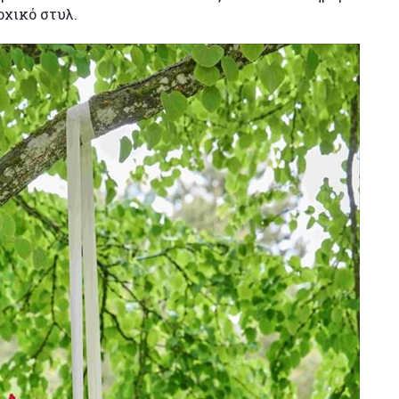
οχικό στυλ.