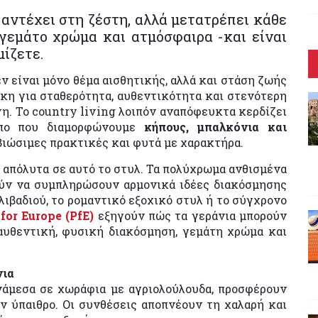
 αντέχει στη ζέστη, αλλά μετατρέπει κάθε
γεμάτο χρώμα και ατμόσφαιρα -και είναι
μίζετε.
εν είναι μόνο θέμα αισθητικής, αλλά και στάση ζωής
γκη για σταθερότητα, αυθεντικότητα και στενότερη
νη. Το country living λοιπόν αναπόφευκτα κερδίζει
ρόπο που διαμορφώνουμε
κήπους, μπαλκόνια και
ιώσιμες πρακτικές και φυτά με χαρακτήρα.
 απόλυτα σε αυτό το στυλ. Τα πολύχρωμα ανθισμένα
ούν να συμπληρώσουν αρμονικά ιδέες διακόσμησης
ιβαδιού, το ρομαντικό εξοχικό στυλ ή το σύγχρονο
for Europe (PfE)
εξηγούν πώς τα γεράνια μπορούν
 αυθεντική, φυσική διακόσμηση, γεμάτη χρώμα και
νια
νάμεσα σε χωράφια με αγριολούλουδα, προσφέρουν
ν ύπαιθρο. Οι συνθέσεις αποπνέουν τη χαλαρή και