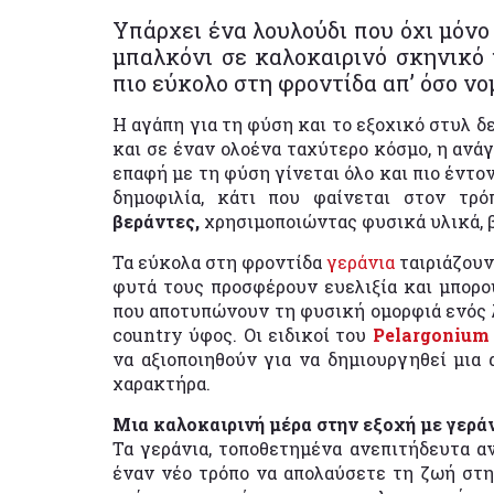
Υπάρχει ένα λουλούδι που όχι μόνο
μπαλκόνι σε καλοκαιρινό σκηνικό 
πιο εύκολο στη φροντίδα απ’ όσο νο
Η αγάπη για τη φύση και το εξοχικό στυλ δ
και σε έναν ολοένα ταχύτερο κόσμο, η ανά
επαφή με τη φύση γίνεται όλο και πιο έντο
δημοφιλία, κάτι που φαίνεται στον τ
βεράντες,
χρησιμοποιώντας φυσικά υλικά, β
Τα εύκολα στη φροντίδα
γεράνια
ταιριάζουν
φυτά τους προσφέρουν ευελιξία και μπορ
που αποτυπώνουν τη φυσική ομορφιά ενός λ
country ύφος. Οι ειδικοί του
Pelargonium 
να αξιοποιηθούν για να δημιουργηθεί μια
χαρακτήρα.
Μια καλοκαιρινή μέρα στην εξοχή με γερά
Τα γεράνια, τοποθετημένα ανεπιτήδευτα α
έναν νέο τρόπο να απολαύσετε τη ζωή στη