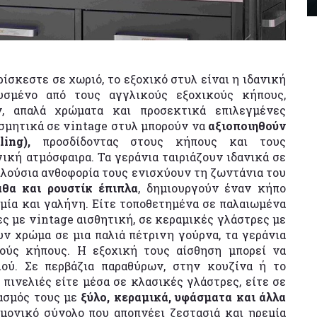
ρίσκεστε σε χωριό, το εξοχικό στυλ είναι η ιδανική
υσμένο από τους αγγλικούς εξοχικούς κήπους,
ν, απαλά χρώματα και προσεκτικά επιλεγμένες
οσμητικά σε vintage στυλ μπορούν να
αξιοποιηθούν
ing),
προσδίδοντας στους κήπους και τους
ική ατμόσφαιρα. Τα γεράνια ταιριάζουν ιδανικά σε
πλούσια ανθοφορία τους ενισχύουν τη ζωντάνια του
άθα και ρουστίκ έπιπλα
, δημιουργούν έναν κήπο
μία και γαλήνη. Είτε τοποθετημένα σε παλαιωμένα
ς με vintage αισθητική, σε κεραμικές γλάστρες με
ν χρώμα σε μια παλιά πέτρινη γούρνα, τα γεράνια
κούς κήπους. Η εξοχική τους αίσθηση μπορεί να
ιού. Σε περβάζια παραθύρων, στην κουζίνα ή το
πινελιές είτε μέσα σε κλασικές γλάστρες, είτε σε
υασμός τους με
ξύλο, κεραμικά, υφάσματα και άλλα
μονικό σύνολο που αποπνέει ζεστασιά και ηρεμία