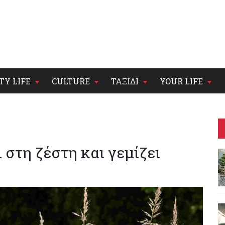
TY LIFE
CULTURE
ΤΑΞΙΔΙ
YOUR LIFE
 στη ζέστη και γεμίζει