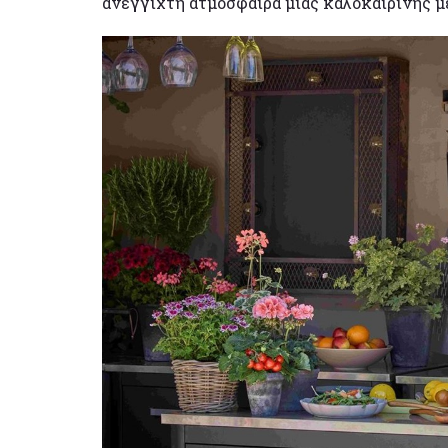
ανέγγιχτη ατμόσφαιρα μιας καλοκαιρινής μ