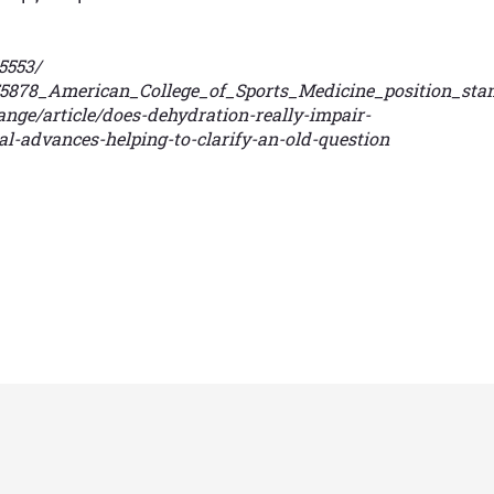
5553/
355878_American_College_of_Sports_Medicine_position_sta
nge/article/does-dehydration-really-impair-
-advances-helping-to-clarify-an-old-question