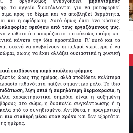
τεί, ο οργανισμός ενεργοποιεί
μηχανισμούς
ης.
Τα αγγεία διαστέλλονται για να μεταφερθεί
 αίμα προς το δέρμα και να αποβληθεί θερμότητα,
αι και η εφίδρωση. Αυτό όμως έχει ένα κόστος:
υκλοφορίας «φεύγει» από τους εργαζόμενους μυς
.
 να νιώθετε ότι κουράζεστε πιο εύκολα, ακόμη και
νικά κάνετε την ίδια προσπάθεια. Γι’ αυτό και το
ίναι συχνό να ανεβαίνουν οι παλμοί νωρίτερα ή να
 σώμα», χωρίς να έχει αλλάξει ουσιαστικά η φυσική
ρμική επιβάρυνση παρά απώλεια φόρμας
ζεστές ώρες της ημέρας, αλλά αποδίδετε καλύτερα
κρασία πιθανότατα παίζει σημαντικό ρόλο. Το ίδιο
νυδάτωση, λίγη σκιά ή χαμηλότερη θερμοκρασία
, η
Άλλα χαρακτηριστικά σημάδια είναι η αυξημένη
 βάρους στο σώμα, η δυσκολία συγκέντρωσης ή η
κολα από το συνηθισμένο. Αντίθετα, η πραγματική
αι
πιο σταθερή μέσα στον χρόνο
και δεν εξαρτάται
της ημέρας.