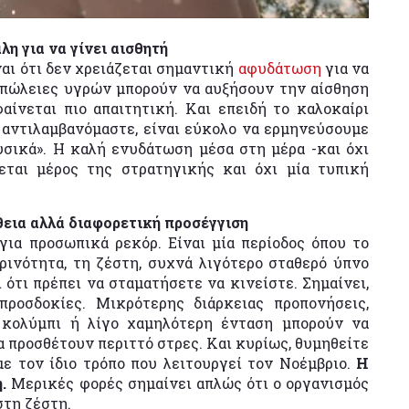
η για να γίνει αισθητή
αι ότι δεν χρειάζεται σημαντική
αφυδάτωση
για να
απώλειες υγρών μπορούν να αυξήσουν την αίσθηση
ίνεται πιο απαιτητική. Και επειδή το καλοκαίρι
 αντιλαμβανόμαστε, είναι εύκολο να ερμηνεύσουμε
σικά». Η καλή ενυδάτωση μέσα στη μέρα -και όχι
εται μέρος της στρατηγικής και όχι μία τυπική
εια αλλά διαφορετική προσέγγιση
για προσωπικά ρεκόρ. Είναι μία περίοδος όπου το
ρινότητα, τη ζέστη, συχνά λιγότερο σταθερό ύπνο
 ότι πρέπει να σταματήσετε να κινείστε. Σημαίνει,
προσδοκίες. Μικρότερης διάρκειας προπονήσεις,
 κολύμπι ή λίγο χαμηλότερη ένταση μπορούν να
 προσθέτουν περιττό στρες. Και κυρίως, θυμηθείτε
με τον ίδιο τρόπο που λειτουργεί τον Νοέμβριο.
Η
.
Μερικές φορές σημαίνει απλώς ότι ο οργανισμός
στη ζέστη.