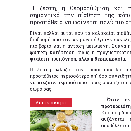
Η ζέστη, η θερμορύθμιση και 
σημαντικά την αίσθηση της κόπ
προσπάθεια να φαίνεται πολύ πιο α
Είναι πολλοί αυτοί που το καλοκαίρι αισθά
διαδρομή που τον χειμώνα έβγαινε εύκολα,
πιο βαριά και η αντοχή μειωμένη. Συχνά η
φυσική κατάσταση, όμως η πραγματικότητ
φταίει η προπόνηση, αλλά η θερμοκρασία.
Η ζέστη αλλάζει τον τρόπο που λειτο
προσπάθειας περισσότερο απ’ όσο συνειδητ
να πιέζετε περισσότερο.
Ίσως χρειάζεται ν
σώμα σας.
Όταν αν
Δείτε ακόμα
προτεραιότη
Κατά τη διά
αυξάνεται 
αποβάλλεται