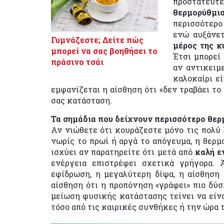
προστατευ
θερμορύθμισ
περισσότερο
ενώ αυξάνετ
Γυμνάζεστε; Δείτε πώς
μέρος της κ
μπορεί να σας βοηθήσει το
Έτσι μπορεί
πράσινο τσάι
αν αντικειμε
καλοκαίρι ε
εμφανίζεται η αίσθηση ότι «δεν τραβάει το
σας κατάσταση.
Τα σημάδια που δείχνουν περισσότερο θε
Αν νιώθετε ότι κουράζεστε μόνο τις πολύ 
νωρίς το πρωί ή αργά το απόγευμα, η θερμο
ισχύει αν παρατηρείτε ότι μετά από
καλή ε
ενέργεια επιστρέφει σχετικά γρήγορα. 
εφίδρωση, η μεγαλύτερη δίψα, η αίσθηση
αίσθηση ότι η προπόνηση «γράφει» πιο δύσ
μείωση φυσικής κατάστασης τείνει να είν
τόσο από τις καιρικές συνθήκες ή την ώρα 