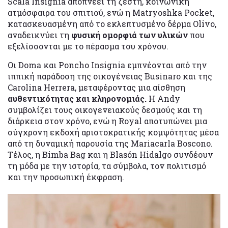
Scala Insignia αποπνέει τη ζεστή, κοινωνική
ατμόσφαιρα του σπιτιού, ενώ η Matryoshka Pocket,
κατασκευασμένη από το εκλεπτυσμένο δέρμα Olivo,
αναδεικνύει τη
φυσική ομορφιά των υλικών
που
εξελίσσονται με το πέρασμα του χρόνου.
Οι Doma και Poncho Insignia εμπνέονται από την
ιππική παράδοση της οικογένειας Businaro και της
Carolina Herrera, μεταφέροντας μια αίσθηση
αυθεντικότητας και κληρονομιάς.
Η Andy
συμβολίζει τους οικογενειακούς δεσμούς και τη
διάρκεια στον χρόνο, ενώ η Royal αποτυπώνει μια
σύγχρονη εκδοχή αριστοκρατικής κομψότητας μέσα
από τη δυναμική παρουσία της Mariacarla Boscono.
Τέλος, η Bimba Bag και η Blasón Hidalgo συνδέουν
τη μόδα με την ιστορία, τα σύμβολα, τον πολιτισμό
και την προσωπική έκφραση.