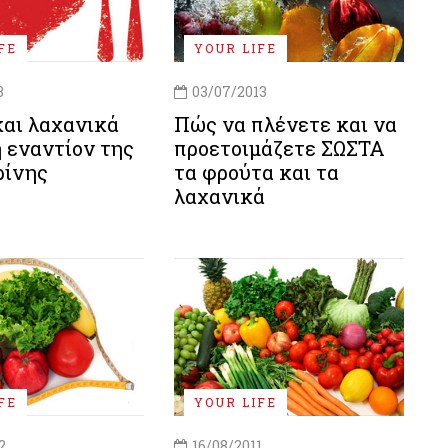
FE
YOUR LIFE
3
03/07/2013
και λαχανικά
Πώς να πλένετε και να
 εναντίον της
προετοιμάζετε ΣΩΣΤΑ
ρίνης
τα φρούτα και τα
λαχανικά
FE
YOUR LIFE
2
16/08/2011