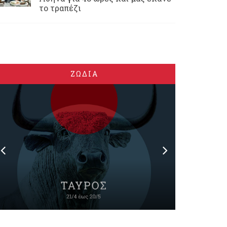
το τραπέζι
ΖΩΔΙΑ