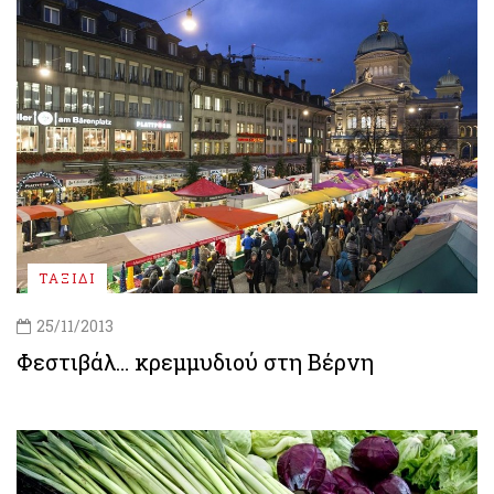
ΤΑΞΙΔΙ
25/11/2013
Φεστιβάλ… κρεμμυδιού στη Βέρνη