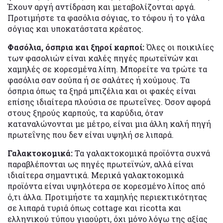
Έχουν αργή αντίδραση και μεταβολίζονται αργά.
Προτιμήστε τα φασόλια σόγιας, το τόφου ή το γάλα
σόγιας και υποκατάστατα κρέατος.
Φασόλια, όσπρια και ξηροί καρποί:
Όλες οι ποικιλίες
των φασολιών είναι καλές πηγές πρωτεϊνών και
χαμηλές σε κορεσμένα λίπη. Μπορείτε να τρώτε τα
φασόλια σαν σούπα ή σε σαλάτες ή χούμους. Τα
όσπρια όπως τα ξηρά μπιζέλια και οι φακές είναι
επίσης ιδιαίτερα πλούσια σε πρωτεΐνες. Όσον αφορά
στους ξηρούς καρπούς, τα καρύδια, όταν
καταναλώνονται με μέτρο, είναι μια άλλη καλή πηγή
πρωτεΐνης που δεν είναι υψηλή σε λιπαρά.
Γαλακτοκομικά:
Τα γαλακτοκομικά προϊόντα συχνά
παραβλέπονται ως πηγές πρωτεϊνών, αλλά είναι
ιδιαίτερα σημαντικά. Μερικά γαλακτοκομικά
προϊόντα είναι υψηλότερα σε κορεσμένο λίπος από
ό,τι άλλα. Προτιμήστε τα χαμηλής περιεκτικότητας
σε λιπαρά τυριά όπως cottage και ricotta και
ελληνικού τύπου γιαούρτι, όχι μόνο λόγω της αξίας