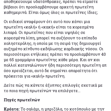
αποθηκεύουμε υδατάνθρακες, πρέπει να είμαστε
βέβαιοι ότι προσλαμβάνουμε αρκετή πρωτεΐνη
καθημερινά. Είναι όμως όλες οι πρωτεΐνες ίδιες;
Οι ειδικοί αναφέρουν ότι αυτό που κάνει μια
πρωτεΐνη «καλή» ή «κακή» είναι τα κορεσμένα
λιπαρά. Οι πρωτεΐνες που είναι υψηλές σε
κορεσμένα λίπη, μπορεί να αυξήσουν το επίπεδο
χοληστερόλης, η οποία με τη σειρά της δημιουργεί
αυξημένο κίνδυνο εκδήλωσης καρδιακής νόσου. Οι
περισσότεροι ενήλικες πρέπει να προσλαμβάνουν 40
με 65 γραμμάρια πρωτεΐνης κάθε μέρα. Και αν και
πολλοί καταναλώνουν ήδη περισσότερη πρωτεΐνη απ
όσο χρειάζεται, αυτό δε σημαίνει απαραίτητα ότι
πρόκειται για «καλή» πρωτεΐνη.
Δείτε πώς να κάνετε έξυπνες επιλογές σχετικά με
το ποια πηγή πρωτεϊνών να επιλέγετε…
Πηγές πρωτεϊνών
Κρέατα:
Το σαλάμι, η μπριζόλα, το κοτόπουλο με την