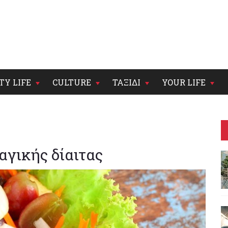
TY LIFE
CULTURE
ΤΑΞΙΔΙ
YOUR LIFE
αγικής δίαιτας