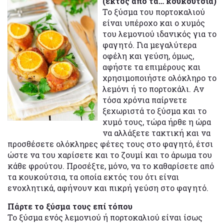
(εκτός από τα… κουκούτσια)
Το ξύσμα του πορτοκαλιού
είναι υπέροχο και ο χυμός
του λεμονιού ιδανικός για το
φαγητό. Για μεγαλύτερα
οφέλη και γεύση, όμως,
αφήστε τα επιμέρους και
χρησιμοποιήστε ολόκληρο το
λεμόνι ή το πορτοκάλι. Αν
τόσα χρόνια παίρνετε
ξεχωριστά το ξύσμα και το
χυμό τους, τώρα ήρθε η ώρα
να αλλάξετε τακτική και να
προσθέσετε ολόκληρες φέτες τους στο φαγητό, έτσι
ώστε να του χαρίσετε και το ζουμί και το άρωμα του
κάθε φρούτου. Προσέξτε, μόνο, να το καθαρίσετε από
τα κουκούτσια, τα οποία εκτός του ότι είναι
ενοχλητικά, αφήνουν και πικρή γεύση στο φαγητό.
Πάρτε το ξύσμα τους επί τόπου
Το ξύσμα ενός λεμονιού ή πορτοκαλιού είναι ίσως