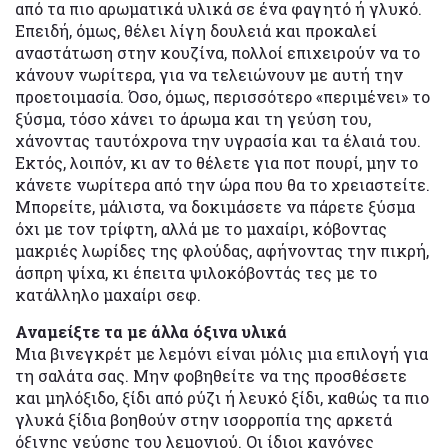
από τα πιο αρωματικά υλικά σε ένα φαγητό ή γλυκό.
Επειδή, όμως, θέλει λίγη δουλειά και προκαλεί
αναστάτωση στην κουζίνα, πολλοί επιχειρούν να το
κάνουν νωρίτερα, για να τελειώνουν με αυτή την
προετοιμασία. Όσο, όμως, περισσότερο «περιμένει» το
ξύσμα, τόσο χάνει το άρωμα και τη γεύση του,
χάνοντας ταυτόχρονα την υγρασία και τα έλαιά του.
Εκτός, λοιπόν, κι αν το θέλετε για ποτ πουρί, μην το
κάνετε νωρίτερα από την ώρα που θα το χρειαστείτε.
Μπορείτε, μάλιστα, να δοκιμάσετε να πάρετε ξύσμα
όχι με τον τρίφτη, αλλά με το μαχαίρι, κόβοντας
μακριές λωρίδες της φλούδας, αφήνοντας την πικρή,
άσπρη ψίχα, κι έπειτα ψιλοκόβοντάς τες με το
κατάλληλο μαχαίρι σεφ.
Αναμείξτε τα με άλλα όξινα υλικά
Μια βινεγκρέτ με λεμόνι είναι μόλις μια επιλογή για
τη σαλάτα σας. Μην φοβηθείτε να της προσθέσετε
και μηλόξιδο, ξίδι από ρύζι ή λευκό ξίδι, καθώς τα πιο
γλυκά ξίδια βοηθούν στην ισορροπία της αρκετά
όξινης γεύσης του λεμονιού. Οι ίδιοι κανόνες