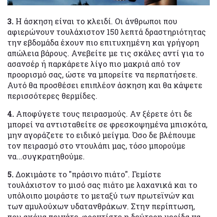
3.
Η άσκηση είναι το κλειδί. Οι άνθρωποι που
αφιερώνουν τουλάχιστον 150 λεπτά δραστηριότητας
την εβδομάδα έχουν πιο επιτυχημένη και γρήγορη
απώλεια βάρους. Ανεβείτε με τις σκάλες αντί για το
ασανσέρ ή παρκάρετε λίγο πιο μακριά από τον
προορισμό σας, ώστε να μπορείτε να περπατήσετε.
Αυτό θα προσθέσει επιπλέον άσκηση και θα κάψετε
περισσότερες θερμίδες.
4.
Αποφύγετε τους πειρασμούς. Αν ξέρετε ότι δε
μπορεί να αντισταθείτε σε φρεσκοψημένα μπισκότα,
μην αγοράζετε το ειδικό μείγμα. Όσο δε βλέπουμε
τον πειρασμό στο ντουλάπι μας, τόσο μπορούμε
να...συγκρατηθούμε.
5.
Δοκιμάστε το "πράσινο πιάτο". Γεμίστε
τουλάχιστον το μισό σας πιάτο με λαχανικά και το
υπόλοιπο μοιράστε το μεταξύ των πρωτεϊνών και
των αμυλούχων υδατανθράκων. Στην περίπτωση,
που ακόμα πεινάτε, φροντίστε η δεύτερη μερίδα να