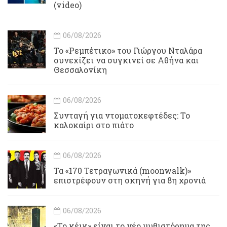
(video)
06/08/2026
Το «Ρεμπέτικο» του Γιώργου Νταλάρα
συνεχίζει να συγκινεί σε Αθήνα και
Θεσσαλονίκη
06/08/2026
Συνταγή για ντοματοκεφτέδες: Το
καλοκαίρι στο πιάτο
06/08/2026
Τα «170 Τετραγωνικά (moonwalk)»
επιστρέφουν στη σκηνή για 8η χρονιά
06/08/2026
«Το κέικ» είναι το νέο μυθιστόρημα της