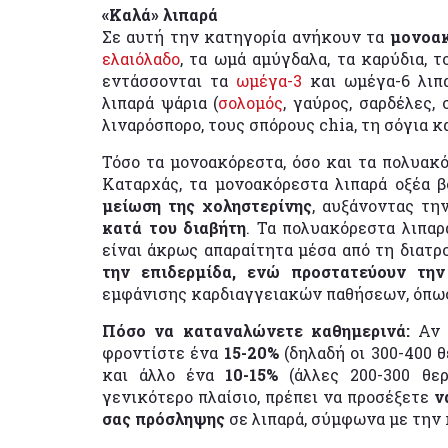
«Καλά» λιπαρά
Σε αυτή την κατηγορία ανήκουν τα
μονοακ
ελαιόλαδο
, τα ωμά αμύγδαλα, τα καρύδια, τ
εντάσσονται τα
ωμέγα-3
και ωμέγα-6 λιπ
λιπαρά ψάρια (
σολομός
, γαύρος, σαρδέλες,
λιναρόσπορο, τους σπόρους chia, τη σόγια κ
Τόσο τα μονοακόρεστα, όσο και τα πολυακ
Καταρχάς, τα μονοακόρεστα λιπαρά οξέα 
μείωση της χοληστερίνης
, αυξάνοντας τη
κατά του διαβήτη
. Τα πολυακόρεστα λιπαρ
είναι άκρως απαραίτητα μέσα από τη διατ
την επιδερμίδα, ενώ προστατεύουν την
εμφάνισης καρδιαγγειακών παθήσεων, όπως 
Πόσο να καταναλώνετε καθημερινά:
Αν α
φροντίστε ένα
15-20%
(δηλαδή οι 300-400 
και άλλο ένα
10-15%
(άλλες 200-300 θε
γενικότερο πλαίσιο, πρέπει να προσέξετε
ν
σας πρόσληψης
σε λιπαρά, σύμφωνα με την