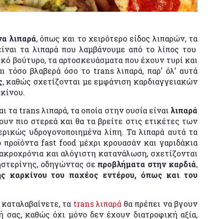
α λιπαρά
, όπως και το χειρότερο είδος λιπαρών, τα
ίναι τα λιπαρά που λαμβάνουμε από το λίπος του
ωικό βούτυρο, τα αρτοσκευάσματα που έχουν τυρί και
 τόσο βλαβερά όσο το trans λιπαρά, παρ’ όλ’ αυτά
ς
, καθώς σχετίζονται με εμφάνιση καρδιαγγειακών
ρκίνου.
ι τα trans λιπαρά, τα οποία στην ουσία είναι
λιπαρά
ουν πιο στερεά και θα τα βρείτε στις ετικέτες των
ρικώς υδρογονοποιημένα λίπη. Τα λιπαρά αυτά τα
 προϊόντα fast food μέχρι κρουασάν και γαριδάκια
μακροχρόνια και αλόγιστη κατανάλωση, σχετίζονται
ληστερίνης, οδηγώντας σε
προβλήματα στην καρδιά
,
ης καρκίνου του παχέος εντέρου, όπως και του
καταλαβαίνετε, τα
trans λιπαρά
θα πρέπει να βγουν
ή σας, καθώς όχι μόνο δεν έχουν διατροφική αξία,