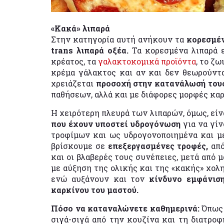
«Κακά» λιπαρά
Στην κατηγορία αυτή ανήκουν τα
κορεσμέν
trans λιπαρά οξέα.
Τα κορεσμένα λιπαρά ε
κρέατος, τα
γαλακτοκομικά προϊόντα
, το ζ
κρέμα γάλακτος και αν και δεν θεωρούνται
χρειάζεται
προσοχή στην κατανάλωσή του
παθήσεων, αλλά και με διάφορες μορφές κα
Η χειρότερη πλευρά των λιπαρών, όμως, είνα
που έχουν υποστεί υδρογόνωση
για να γίν
τροφίμων και ως υδρογονοποιημένα και με
βρίσκουμε σε
επεξεργασμένες τροφές,
από
και οι βλαβερές τους συνέπειες, μετά από 
με αύξηση της ολικής και της «κακής» χο
ενώ αυξάνουν και τον
κίνδυνο εμφάνισ
καρκίνου του μαστού.
Πόσο να καταναλώνετε καθημερινά:
Όπως 
σιγά-σιγά από την κουζίνα και τη διατροφ