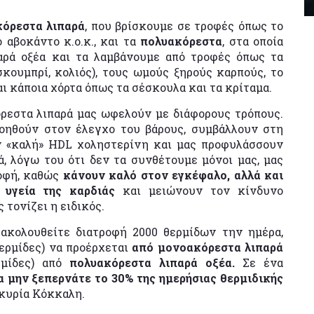
όρεστα λιπαρά
, που βρίσκουμε σε τροφές όπως το
ο αβοκάντο κ.ο.κ., και τα
πολυακόρεστα
, στα οποία
αρά οξέα και τα λαμβάνουμε από τροφές όπως τα
 σκουμπρί, κολιός), τους ωμούς ξηρούς καρπούς, το
αι κάποια χόρτα όπως τα σέσκουλα και τα κρίταμα.
όρεστα λιπαρά μας ωφελούν με διάφορους τρόπους.
βοηθούν στον έλεγχο του βάρους, συμβάλλουν στη
ν «καλή» HDL χοληστερίνη και μας προφυλάσσουν
ά, λόγω του ότι δεν τα συνθέτουμε μόνοι μας, μας
ροφή, καθώς
κάνουν καλό στον εγκέφαλο, αλλά και
 υγεία της καρδιάς
και μειώνουν τον κίνδυνο
τονίζει η ειδικός.
κολουθείτε διατροφή 2000 θερμίδων την ημέρα,
θερμίδες) να προέρχεται
από μονοακόρεστα λιπαρά
ρμίδες) από
πολυακόρεστα λιπαρά οξέα.
Σε ένα
α μην ξεπερνάτε το 30% της ημερήσιας θερμιδικής
 κυρία Κόκκαλη.