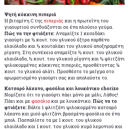
Ψητή κόκκινη πιπεριά
Η βιταμίνη C της
πιπεριάς
και η πρωτεΐνη του
γιαουρτιού συνδυάζονται σε ένα πλούσιο γεύμα.
Πώς να την φτιάξετε:
Αναμείξτε 1 κεσεδάκι
γιαούρτι με ½ κουτ. του γλυκού έξτρα παρθένο
ελαιόλαδο και ½ κουταλάκι του γλυκού αποξηραμένη
ρίγανη. Στη συνέχεια αναμείξτε ½ κουτ. του γλυκού
ελαιόλαδο, ½ κουτ. του γλυκού ρίγανη και ½ φλιτζάνι
ψιλοκομμένες κόκκινες πιπεριές, προσθέτοντας ¼
κουτ. το γλυκού αλάτι. Προσθέστε το μείγμα στο
αρωματισμένο γιαούρτι σας και απολαύστε το.
Κατσαρό λάχανο, φασόλια και λουκάνικο chorizo
Νομίζατε ότι το γιαούρτι πάει μόνο με μέλι; Λάθος!
Πάει και με
φασόλια
και με λουκάνικο.
Πώς να το
φτιάξετε:
Βάλτε 1 φλιτζάνι ψιλοκομμένο κατσαρό
λάχανο και μισό φλιτζάνι βρασμένα φασόλια σε ένα
μπολ. Πασπαλίστε τα με 1 κουτ. του γλυκού
ελαιόλαδο και 1 κουτ. του γλυκού χυμό λεμονιού και