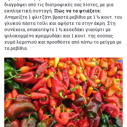
διαγράψει από τις διατροφικές σας λίστες, με μια
εκπληκτική συνταγή.
Πώς να τα φτιάξετε:
Αναμείξτε 1 φλιτζάνι βραστά ρεβίθια με 1 ½ κουτ. του
γλυκού πάστα τσίλι και αφήστε τα στην άκρη. Στη
συνέχεια, ανακατέψτε 1 ½ κεσεδάκι γιαούρτι με
ψιλοκομμένο κρεμμυδάκι και 1 κουτ. της σούπας
χυμό λεμονιού και προσθέστε από πάνω το μείγμα με
τα ρεβίθια.