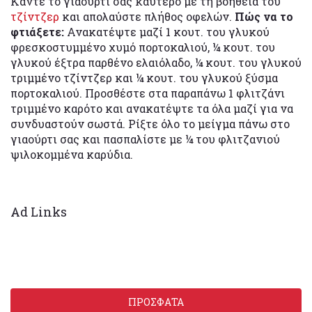
Κάντε το γιαούρτι σας καυτερό με τη βοήθεια του
τζίντζερ
και απολαύστε πλήθος οφελών.
Πώς να το
φτιάξετε:
Ανακατέψτε μαζί 1 κουτ. του γλυκού
φρεσκοστυμμένο χυμό πορτοκαλιού, ¼ κουτ. του
γλυκού έξτρα παρθένο ελαιόλαδο, ¼ κουτ. του γλυκού
τριμμένο τζίντζερ και ¼ κουτ. του γλυκού ξύσμα
πορτοκαλιού. Προσθέστε στα παραπάνω 1 φλιτζάνι
τριμμένο καρότο και ανακατέψτε τα όλα μαζί για να
συνδυαστούν σωστά. Ρίξτε όλο το μείγμα πάνω στο
γιαούρτι σας και πασπαλίστε με ¼ του φλιτζανιού
ψιλοκομμένα καρύδια.
Ad Links
ΠΡΟΣΦΑΤΑ