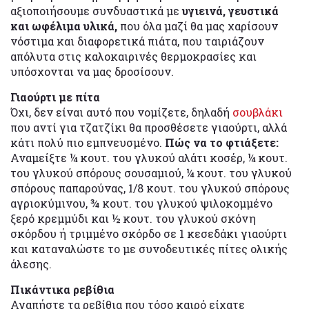
αξιοποιήσουμε συνδυαστικά με
υγιεινά, γευστικά
και ωφέλιμα υλικά,
που όλα μαζί θα μας χαρίσουν
νόστιμα και διαφορετικά πιάτα, που ταιριάζουν
απόλυτα στις καλοκαιρινές θερμοκρασίες και
υπόσχονται να μας δροσίσουν.
Γιαούρτι με πίτα
Όχι, δεν είναι αυτό που νομίζετε, δηλαδή
σουβλάκι
που αντί για τζατζίκι θα προσθέσετε γιαούρτι, αλλά
κάτι πολύ πιο εμπνευσμένο.
Πώς να το φτιάξετε:
Αναμείξτε ¼ κουτ. του γλυκού αλάτι κοσέρ, ¼ κουτ.
του γλυκού σπόρους σουσαμιού, ¼ κουτ. του γλυκού
σπόρους παπαρούνας, 1/8 κουτ. του γλυκού σπόρους
αγριοκύμινου, ¾ κουτ. του γλυκού ψιλοκομμένο
ξερό κρεμμύδι και ½ κουτ. του γλυκού σκόνη
σκόρδου ή τριμμένο σκόρδο σε 1 κεσεδάκι γιαούρτι
και καταναλώστε το με συνοδευτικές πίτες ολικής
άλεσης.
Πικάντικα ρεβίθια
Αγαπήστε τα ρεβίθια που τόσο καιρό είχατε