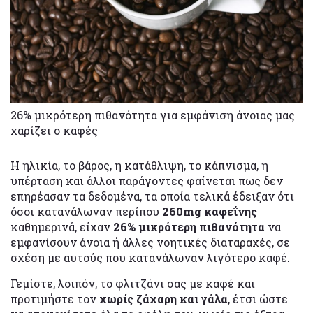
26% μικρότερη πιθανότητα για εμφάνιση άνοιας μας
χαρίζει ο καφές
Η ηλικία, το βάρος, η κατάθλιψη, το κάπνισμα, η
υπέρταση και άλλοι παράγοντες φαίνεται πως δεν
επηρέασαν τα δεδομένα, τα οποία τελικά έδειξαν ότι
όσοι κατανάλωναν περίπου
260mg καφεΐνης
καθημερινά, είχαν
26% μικρότερη πιθανότητα
να
εμφανίσουν άνοια ή άλλες νοητικές διαταραχές, σε
σχέση με αυτούς που κατανάλωναν λιγότερο καφέ.
Γεμίστε, λοιπόν, το φλιτζάνι σας με καφέ και
προτιμήστε τον
χωρίς ζάχαρη και γάλα
, έτσι ώστε