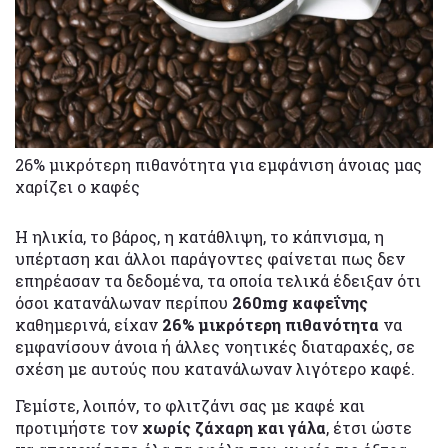
26% μικρότερη πιθανότητα για εμφάνιση άνοιας μας
χαρίζει ο καφές
Η ηλικία, το βάρος, η κατάθλιψη, το κάπνισμα, η
υπέρταση και άλλοι παράγοντες φαίνεται πως δεν
επηρέασαν τα δεδομένα, τα οποία τελικά έδειξαν ότι
όσοι κατανάλωναν περίπου
260mg καφεΐνης
καθημερινά, είχαν
26% μικρότερη πιθανότητα
να
εμφανίσουν άνοια ή άλλες νοητικές διαταραχές, σε
σχέση με αυτούς που κατανάλωναν λιγότερο καφέ.
Γεμίστε, λοιπόν, το φλιτζάνι σας με καφέ και
προτιμήστε τον
χωρίς ζάχαρη και γάλα
, έτσι ώστε