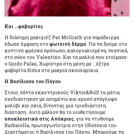
Και ...φαβορίτες
H διάσημη μακιγιέζ Pat McGrath για παράδειγμα
έδωσε έμφαση στο
φωτεινό δέρμα
. Για να δούμε στο
κοντινό φρέσκα πρόσωπο, καλογυαλισμένα, νεανικά,
στο σόου του Valentino. Και τα μαλλιά που ετοίμασε
ο Guido Palau; Χωρίστρα στη μέση με …έξτρα
φαβορίτα δίπλα στα μακριά σκουλαρίκια.
H Bασίλισσα του Πάγου
Στους πάντα εκκεντρικούς Viktor&Rolf τα μάτια
σχεδιάστηκαν με ασημένιο και χρυσό ανάγλυφο
μολύβι και σκιά, δίνοντας μια τρισδιάστατη
διάσταση. Αυτό μάλλον θα το υιοθετήσουμε
αποκλειστικά στις Απόκριες
, για να ντυθούμε
Barbarella, πρωταγωνίστρια στην Οδύσσεια του
Διαστήματος ή Βασίλισσα του Πάγου. Μπορούμε να