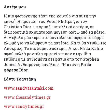
Αστέρι μου
Η πιο φωτογενής τάση της κουτύρ για αυτή την
εποχή; Η πρόταση του Peter Philips για τον
Christian Dior με χρυσά, μεταλλικά αστέρια, σε
διαφορετικά σχήματα και μεγέθη, κάτω από τα μάτια.
Δεν έβαλε μάσκαρα στα μοντέλα και άφησε το δέρμα
χλωμό για να λάμψουν τα αστέρια. Να τι θα ντυθώ τις
Απόκριες. Το πιο λαμπρό αστέρι… Α και Frida Kahlo
αφού πολλά μοντέλα εμφανίστηκαν στην ίδια
επίδειξη με ανθισμένα στεφάνια από τον Stephen
Jones. Ανθισμένες μανόλιες… Ή
όταν η Frida
φόρεσε Dior.
Σάντυ Τσαντάκη
www.sandytsantaki.com
www.thesandytimes.gr
www.sandytimes.gr