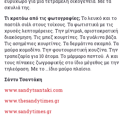
ευρύχωρο για μια τετραμελή οικογένεια. Με τα
σκυλιά της.
Τι κρατάω από τις φωτογραφίες;
Το λευκό και το
παστέλ σιέλ στους τοίχους. Τα φωτιστικά με τις
χρυσές λεπτομέρειες. Την μίνιμαλ, αριστοκρατική
διακόσμηση. Τις μπεζ κουρτίνες. Τα γυάλινα βάζα.
Τις ασημένιες κουρτίνες. Τα δερμάτινα σκαμπό. Τα
μαύρα κομοδίνο. Την φουτουριστική κουζίνα. Την
τραπεζαρία για 10 άτομα. Το μάρμαρο παντού. Α και
τους πίνακες ζωγραφικής στο ίδιο μέγεθος με την
τηλεόραση. Με το …ίδιο μαύρο πλαίσιο.
Σάντυ Τσαντάκη
www.sandytsantaki.com
www.thesandytimes.gr
www.sandytimes.gr