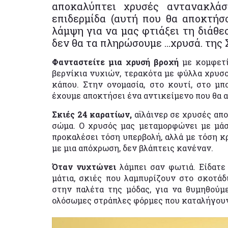
αποκαλύπτει χρυσές αντανακλάσ
επιδερμίδα (αυτή που θα αποκτήσο
λάμψη για να μας φτιάξει τη διάθε
δεν θα τα πληρώσουμε …χρυσά. της
Φανταστείτε μια χρυσή βροχή
με κομφετί.
βερνίκια νυχιών, τερακότα με φύλλα χρυσ
κάπου. Στην ονομασία, στο κουτί, στο μπο
έχουμε αποκτήσει ένα αντικείμενο που θα 
Σκιές 24 καρατίων,
αϊλάινερ σε χρυσές απ
σώμα. Ο χρυσός μας μεταμορφώνει με μάσκ
προκαλέσει τόση υπερβολή, αλλά με τόση κ
με μια απόχρωση, δεν βλάπτεις κανέναν.
Όταν νυχτώνει
λάμπει σαν φωτιά. Είδατε
μάτια, σκιές που λαμπυρίζουν στο σκοτάδ
στην παλέτα της μόδας, για να θυμηθούμ
ολόσωμες στράπλες φόρμες που καταλήγουν