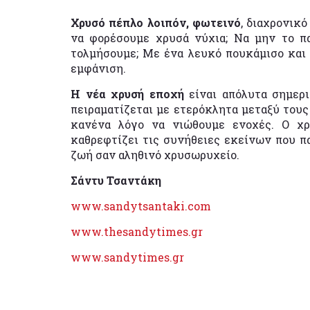
Χρυσό πέπλο λοιπόν, φωτεινό
, διαχρονικ
να φορέσουμε χρυσά νύχια; Να μην το π
τολμήσουμε; Με ένα λευκό πουκάμισο και 
εμφάνιση.
Η νέα χρυσή εποχή
είναι απόλυτα σημερι
πειραματίζεται με ετερόκλητα μεταξύ τους 
κανένα λόγο να νιώθουμε ενοχές. Ο χρ
καθρεφτίζει τις συνήθειες εκείνων που π
ζωή σαν αληθινό χρυσωρυχείο.
Σάντυ Τσαντάκη
www.sandytsantaki.com
www.thesandytimes.gr
www.sandytimes.gr