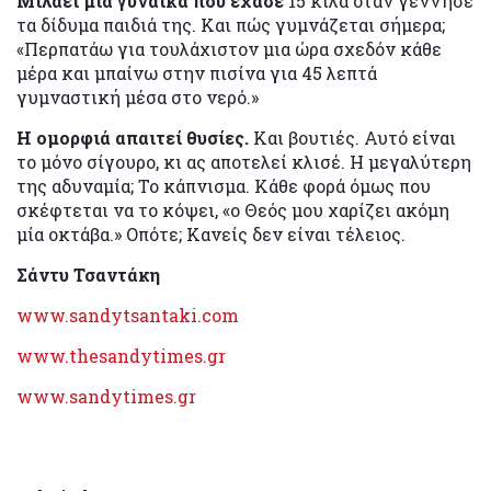
Μιλάει μια γυναίκα που έχασε
15 κιλά όταν γέννησε
τα δίδυμα παιδιά της. Και πώς γυμνάζεται σήμερα;
«Περπατάω για τουλάχιστον μια ώρα σχεδόν κάθε
μέρα και μπαίνω στην πισίνα για 45 λεπτά
γυμναστική μέσα στο νερό.»
Η ομορφιά απαιτεί θυσίες.
Και βουτιές. Αυτό είναι
το μόνο σίγουρο, κι ας αποτελεί κλισέ. Η μεγαλύτερη
της αδυναμία; Το κάπνισμα. Kάθε φορά όμως που
σκέφτεται να το κόψει, «ο Θεός μου χαρίζει ακόμη
μία οκτάβα.» Οπότε; Κανείς δεν είναι τέλειος.
Σάντυ Τσαντάκη
www.sandytsantaki.com
www.thesandytimes.gr
www.sandytimes.gr