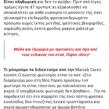
Είναι πληθωρική
και δεν το κρύβει. Πριν από λίγες
ημέρες έγινε 47 χρονών, κι εξακολουθεί να
αποκαλύπτει με κάθε ευκαιρία το μπούστο της, έχει
ηλιοκαμένη επιδερμίδα, φρεσκοσιδερωμένο
πρόσωπο χωρίς ίχνος ρυτίδας, ψεύτικες βλεφαρίδες,
σαρκώδη χείλη, λεπτά φρύδια, μακριά μαλλιά με
κίνηση…
Μόδα και Ομορφιά με προτάσεις και tips από
τους ειδικούς του στυλ, Πάρτε ιδέες!
Τι μπορούμε να διδαχτούμε από την
Mariah Carey
λοιπόν; Ο σωστός φωτισμός είναι το παν. «Στο
διαμέρισμα μου στη Νέα Υόρκη προσέχω τον
φωτισμό να είναι τόσο-όσο, με πολυελαίους και
κεριά. Ο υπερβολικός φωτισμός δεν βοηθάει»…. Για να
παραδεχτεί ότι στο καμαρίνι της έχει πάντα φρέσκα
λουλούδια, δύο ντουζίνες λευκά τριαντάφυλλα και
κεριά αρωματοθεραπείας με άρωμα βανίλια.