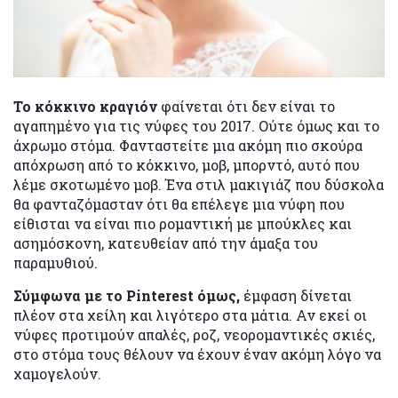
Το κόκκινο κραγιόν
φαίνεται ότι δεν είναι το
αγαπημένο για τις νύφες του 2017. Ούτε όμως και το
άχρωμο στόμα. Φανταστείτε μια ακόμη πιο σκούρα
απόχρωση από το κόκκινο, μοβ, μπορντό, αυτό που
λέμε σκοτωμένο μοβ. Ένα στιλ μακιγιάζ που δύσκολα
θα φανταζόμασταν ότι θα επέλεγε μια νύφη που
είθισται να είναι πιο ρομαντική με μπούκλες και
ασημόσκονη, κατευθείαν από την άμαξα του
παραμυθιού.
Σύμφωνα με το Pinterest όμως,
έμφαση δίνεται
πλέον στα χείλη και λιγότερο στα μάτια. Αν εκεί οι
νύφες προτιμούν απαλές, ροζ, νεορομαντικές σκιές,
στο στόμα τους θέλουν να έχουν έναν ακόμη λόγο να
χαμογελούν.